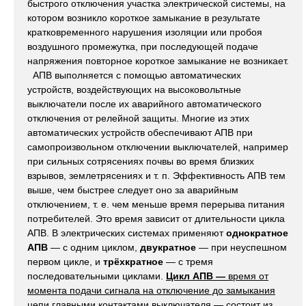
быстрого отключения участка электрической системы, на
котором возникло короткое замыкание в результате
кратковременного нарушения изоляции или пробоя
воздушного промежутка, при последующей подаче
напряжения повторное короткое замыкание не возникает.
АПВ выполняется с помощью автоматических
устройств, воздействующих на высоковольтные
выключатели после их аварийного автоматического
отключения от релейной защиты. Многие из этих
автоматических устройств обеспечивают АПВ при
самопроизвольном отключении выключателей, например
при сильных сотрясениях почвы во время близких
взрывов, землетрясениях и т. п. Эффективность АПВ тем
выше, чем быстрее следует оно за аварийным
отключением, т. е. чем меньше время перерыва питания
потребителей. Это время зависит от длительности цикла
АПВ. В электрических системах применяют
однократное
АПВ
— с одним циклом,
двукратное
— при неуспешном
первом цикле, и
трёхкратное
— с тремя
последовательными циклами.
Цикл АПВ —
время от
момента подачи сигнала на отключение до замыкания
цепи главными контактами выключателя — состоит из